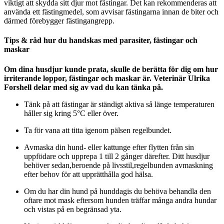
viktigt att skydda sitt djur mot fästingar. Det kan rekommenderas att
använda ett fästingmedel, som avvisar fästingarna innan de biter och
därmed förebygger fästingangrepp.
Tips & råd hur du handskas med parasiter, fästingar och
maskar
Om dina husdjur kunde prata, skulle de berätta för dig om hur
irriterande loppor, fästingar och maskar är. Veterinär Ulrika
Forshell delar med sig av vad du kan tänka på.
Tänk på att fästingar är ständigt aktiva så länge temperaturen
håller sig kring 5°C eller över.
Ta för vana att titta igenom pälsen regelbundet.
Avmaska din hund- eller kattunge efter flytten från sin
uppfödare och upprepa 1 till 2 gånger därefter. Ditt husdjur
behöver sedan,beroende på livsstil,regelbunden avmaskning
efter behov för att upprätthålla god hälsa.
Om du har din hund på hunddagis du behöva behandla den
oftare mot mask eftersom hunden träffar många andra hundar
och vistas på en begränsad yta.