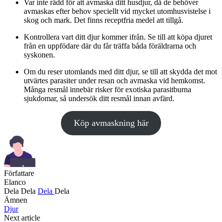
Var inte rädd för att avmaska ditt husdjur, då de behöver
avmaskas efter behov speciellt vid mycket utomhusvistelse i
skog och mark. Det finns receptfria medel att tillgå.
Kontrollera vart ditt djur kommer ifrån. Se till att köpa djuret
från en uppfödare där du får träffa båda föräldrarna och
syskonen.
Om du reser utomlands med ditt djur, se till att skydda det mot
utvärtes parasiter under resan och avmaska vid hemkomst.
Många resmål innebär risker för exotiska parasitburna
sjukdomar, så undersök ditt resmål innan avfärd.
Köp avmaskning här
Författare
Elanco
Dela
Dela
Dela
Dela
Ämnen
Djur
Next article