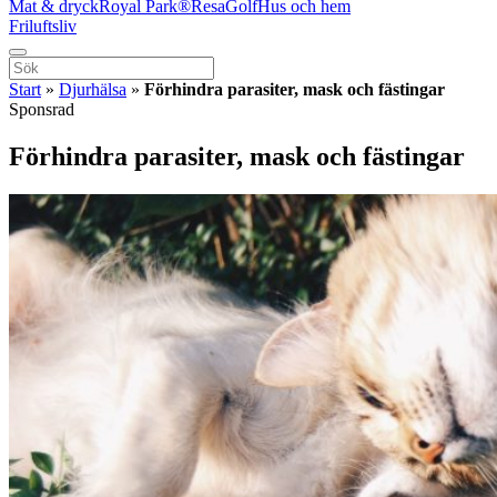
Mat & dryck
Royal Park®
Resa
Golf
Hus och hem
Friluftsliv
Start
»
Djurhälsa
»
Förhindra parasiter, mask och fästingar
Sponsrad
Förhindra parasiter, mask och fästingar