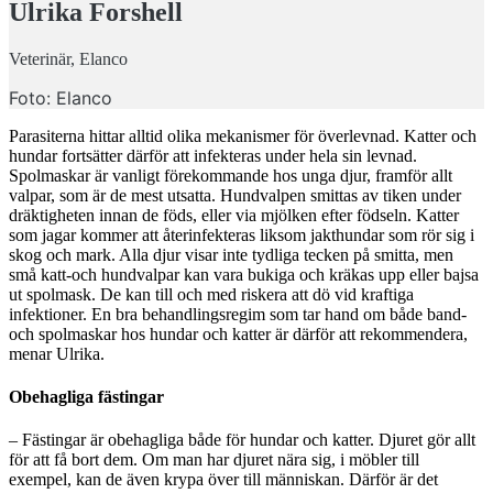
Ulrika Forshell
Veterinär, Elanco
Foto: Elanco
Parasiterna hittar alltid olika mekanismer för överlevnad. Katter och
hundar fortsätter därför att infekteras under hela sin levnad.
Spolmaskar är vanligt förekommande hos unga djur, framför allt
valpar, som är de mest utsatta. Hundvalpen smittas av tiken under
dräktigheten innan de föds, eller via mjölken efter födseln. Katter
som jagar kommer att återinfekteras liksom jakthundar som rör sig i
skog och mark. Alla djur visar inte tydliga tecken på smitta, men
små katt-och hundvalpar kan vara bukiga och kräkas upp eller bajsa
ut spolmask. De kan till och med riskera att dö vid kraftiga
infektioner. En bra behandlingsregim som tar hand om både band-
och spolmaskar hos hundar och katter är därför att rekommendera,
menar Ulrika.
Obehagliga fästingar
– Fästingar är obehagliga både för hundar och katter. Djuret gör allt
för att få bort dem. Om man har djuret nära sig, i möbler till
exempel, kan de även krypa över till människan. Därför är det