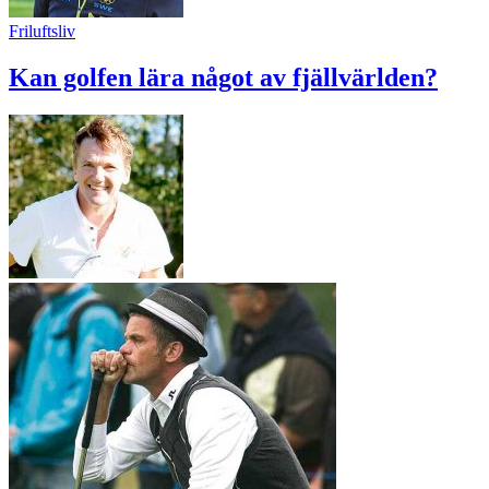
Friluftsliv
Kan golfen lära något av fjällvärlden?