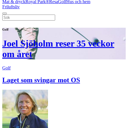
Mat & dryck
Royal Park®
Resa
Golf
Hus och hem
Friluftsliv
Golf
Joel Sjöholm reser 35 veckor
om året
Golf
Laget som svingar mot OS