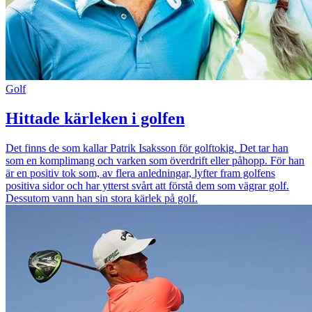
Golf
Hittade kärleken i golfen
Det finns de som kallar Patrik Isaksson för golftokig. Det tar han
som en komplimang och varken som överdrift eller påhopp. För han
är en positiv tok som, av flera anledningar, lyfter fram golfens
positiva sidor och har ytterst svårt att förstå dem som vägrar golf.
Dessutom vann han sin stora kärlek på golf.