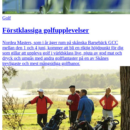
Golf
Förstklassiga golfupplevelser
Nordea Masters, som i år äger rum på skånska Barsebäck GCC
mellan den 1 och 4 juni, kommer att bli en riktig höjdpunkt för dig
som gillar att uppleva golf i världsklass live, njuta av god mat och
dryck och umgås med andra golffantaster på en av Skånes
trevligaste och mest mångsidiga golfbanor.