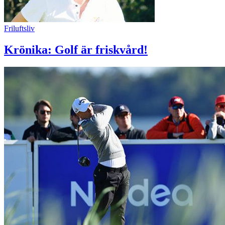
Friluftsliv
Krönika: Golf är friskvård!