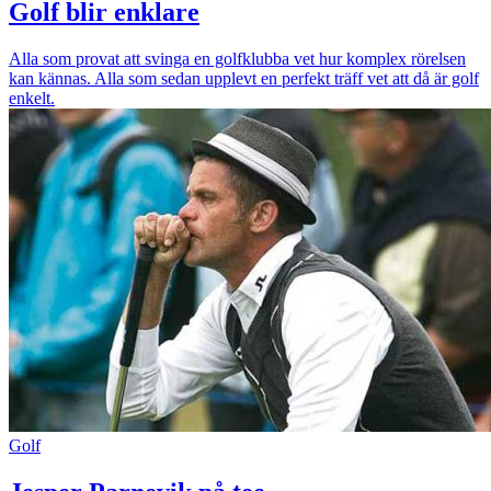
Golf blir enklare
Alla som provat att svinga en golfklubba vet hur komplex rörelsen
kan kännas. Alla som sedan upplevt en perfekt träff vet att då är golf
enkelt.
Golf