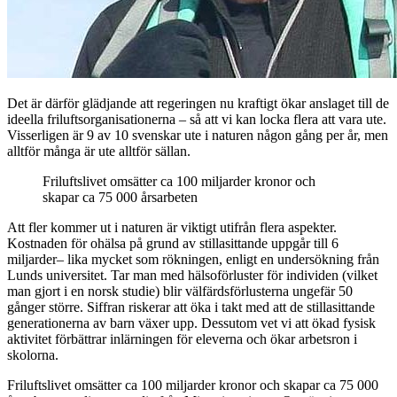
Det är därför glädjande att regeringen nu kraftigt ökar anslaget till de
ideella friluftsorganisationerna – så att vi kan locka flera att vara ute.
Visserligen är 9 av 10 svenskar ute i naturen någon gång per år, men
alltför många är ute alltför sällan.
Friluftslivet omsätter ca 100 miljarder kronor och
skapar ca 75 000 årsarbeten
Att fler kommer ut i naturen är viktigt utifrån flera aspekter.
Kostnaden för ohälsa på grund av stillasittande uppgår till 6
miljarder– lika mycket som rökningen, enligt en undersökning från
Lunds universitet. Tar man med hälsoförluster för individen (vilket
man gjort i en norsk studie) blir välfärdsförlusterna ungefär 50
gånger större. Siffran riskerar att öka i takt med att de stillasittande
generationerna av barn växer upp. Dessutom vet vi att ökad fysisk
aktivitet förbättrar inlärningen för eleverna och ökar arbetsron i
skolorna.
Friluftslivet omsätter ca 100 miljarder kronor och skapar ca 75 000