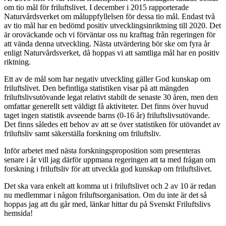
om tio mål för friluftslivet. I december i 2015 rapporterade
Naturvårdsverket om måluppfyllelsen för dessa tio mål. Endast två
av tio mål har en bedömd positiv utvecklingsinriktning till 2020. Det
är oroväckande och vi förväntar oss nu krafttag från regeringen för
att vända denna utveckling. Nästa utvärdering bör ske om fyra år
enligt Naturvårdsverket, då hoppas vi att samtliga mål har en positiv
riktning.
Ett av de mål som har negativ utveckling gäller God kunskap om
friluftslivet. Den befintliga statistiken visar på att mängden
friluftslivsutövande legat relativt stabilt de senaste 30 åren, men den
omfattar generellt sett väldigt få aktiviteter. Det finns över huvud
taget ingen statistik avseende barns (0-16 år) friluftslivsutövande.
Det finns således ett behov av att se över statistiken för utövandet av
friluftsliv samt säkerställa forskning om friluftsliv.
Inför arbetet med nästa forskningsproposition som presenteras
senare i år vill jag därför uppmana regeringen att ta med frågan om
forskning i friluftsliv för att utveckla god kunskap om friluftslivet.
Det ska vara enkelt att komma ut i friluftslivet och 2 av 10 är redan
nu medlemmar i någon friluftsorganisation. Om du inte är det så
hoppas jag att du går med, länkar hittar du på Svenskt Friluftslivs
hemsida!