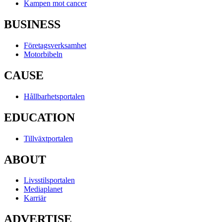
Kampen mot cancer
BUSINESS
Företagsverksamhet
Motorbibeln
CAUSE
Hållbarhetsportalen
EDUCATION
Tillväxtportalen
ABOUT
Livsstilsportalen
Mediaplanet
Karriär
ADVERTISE