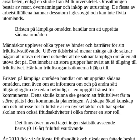
årsarbeten, enligt en studie från Mittuniversitetet. Omsättningen
består av resor, övernattningar och inköp av utrustning. De flesta av
arbetstillfällena hamnar dessutom i glesbygd och kan inte flytta
utomlands.
Bristen på lämpliga områden handlar om att upprätta
sådana områden
Människor upplever olika typer av hinder och barriärer för sitt
friluftslivsutövande. Utöver tidsbrist så menar många att de saknar
någon att utöva det med och/eller att de saknar lämpliga områden att
utöva det på. Det innebär att stora grupper har svårt att få tillgång till
friluftslivet. Här kan friluftsorganisationerna hjälpa till.
Bristen på lämpliga områden handlar om att upprätta sådana
områden, men även om att informera om och på andra sätt
tillgängliggöra de redan befintliga – en uppgift främst för
kommunerna. Detta skulle kunna ske genom att friluftslivet får ta
större plats i den kommunala planeringen. Att skapa ökad kunskap
om och intresse för friluftsliv är en nyckelfaktor och här spelar
skolan men också fritidsaktiviteter i olika former en stor roll.
Det finns över huvud taget ingen statistik avseende
barns (0-16 år) friluftslivsutövande
År 2010 fick vi vår första friluftspolitik och riksdagen fattade beslut