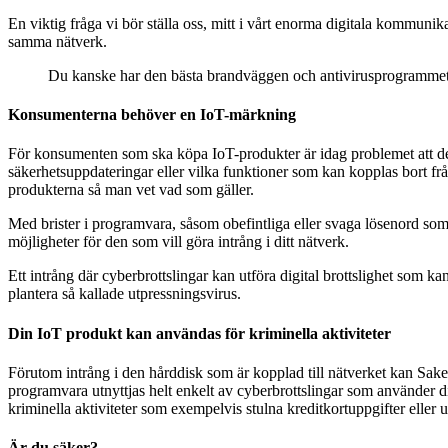
En viktig fråga vi bör ställa oss, mitt i vårt enorma digitala kommunika
samma nätverk.
Du kanske har den bästa brandväggen och antivirusprogrammet 
Konsumenterna behöver en IoT-märkning
För konsumenten som ska köpa IoT-produkter är idag problemet att det 
säkerhetsuppdateringar eller vilka funktioner som kan kopplas bort från
produkterna så man vet vad som gäller.
Med brister i programvara, såsom obefintliga eller svaga lösenord som 
möjligheter för den som vill göra intrång i ditt nätverk.
Ett intrång där cyberbrottslingar kan utföra digital brottslighet som ka
plantera så kallade utpressningsvirus.
Din IoT produkt kan användas för kriminella aktiviteter
Förutom intrång i den hårddisk som är kopplad till nätverket kan Saker
programvara utnyttjas helt enkelt av cyberbrottslingar som använder dit
kriminella aktiviteter som exempelvis stulna kreditkortuppgifter eller 
Är du säker?