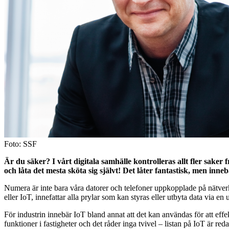
Foto: SSF
Är du säker? I vårt digitala samhälle kontrolleras allt fler saker 
och låta det mesta sköta sig självt! Det låter fantastisk, men inne
Numera är inte bara våra datorer och telefoner uppkopplade på nätverk
eller IoT, innefattar alla prylar som kan styras eller utbyta data via en
För industrin innebär IoT bland annat att det kan användas för att eff
funktioner i fastigheter och det råder inga tvivel – listan på IoT är red