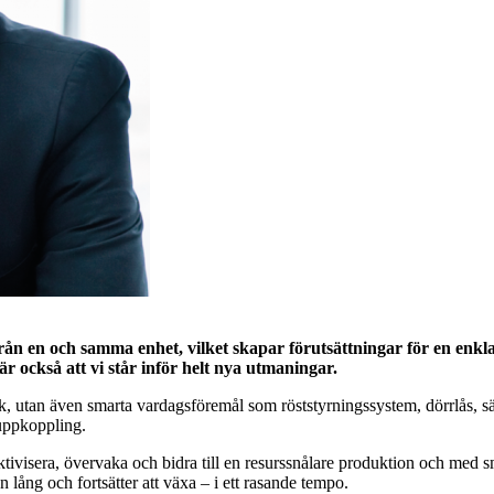
från en och samma enhet, vilket skapar förutsättningar för en enklar
bär också att vi står inför helt nya utmaningar.
, utan även smarta vardagsföremål som röststyrningssystem, dörrlås, sän
 uppkoppling.
ektivisera, övervaka och bidra till en resurssnålare produktion och med
an lång och fortsätter att växa – i ett rasande tempo.