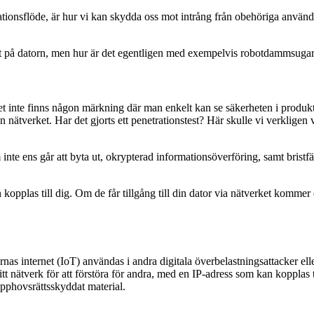
tionsflöde, är hur vi kan skydda oss mot intrång från obehöriga användare
på datorn, men hur är det egentligen med exempelvis robotdammsugaren
inte finns någon märkning där man enkelt kan se säkerheten i produkten.
 nätverket. Har det gjorts ett penetrationstest? Här skulle vi verkligen 
inte ens går att byta ut, okrypterad informationsöverföring, samt brist
n kopplas till dig. Om de får tillgång till din dator via nätverket kommer
nas internet (IoT) användas i andra digitala överbelastningsattacker ell
t nätverk för att förstöra för andra, med en IP-adress som kan kopplas t
upphovsrättsskyddat material.