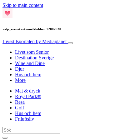
Skip to main content
valp_svenska-kennelklubben.1200×630
Livsstilsportalen
by Mediaplanet
Livet som Senior
Destination Sverige
Wine and Dine
Djur
Hus och hem
More
Mat & dryck
Royal Park®
Resa
Golf
Hus och hem
Friluftsliv