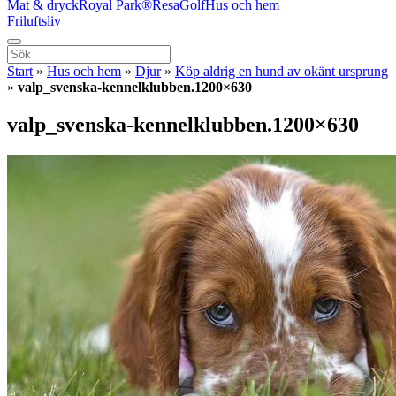
Mat & dryck
Royal Park®
Resa
Golf
Hus och hem
Friluftsliv
Start
»
Hus och hem
»
Djur
»
Köp aldrig en hund av okänt ursprung
»
valp_svenska-kennelklubben.1200×630
valp_svenska-kennelklubben.1200×630