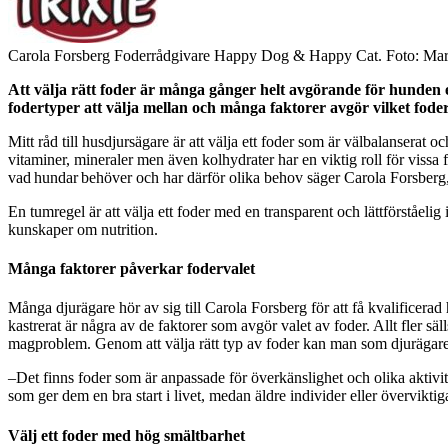
Carola Forsberg Foderrådgivare Happy Dog & Happy Cat. Foto: Mari
Att välja rätt foder är många gånger helt avgörande för hunden el
fodertyper att välja mellan och många faktorer avgör vilket foder
Mitt råd till husdjursägare är att välja ett foder som är välbalanserat
vitaminer, mineraler men även kolhydrater har en viktig roll för vissa
vad hundar behöver och har därför olika behov säger Carola Forsbe
En tumregel är att välja ett foder med en transparent och lättförståeli
kunskaper om nutrition.
Många faktorer påverkar fodervalet
Många djurägare hör av sig till Carola Forsberg för att få kvalificerad hj
kastrerat är några av de faktorer som avgör valet av foder. Allt fler sä
magproblem. Genom att välja rätt typ av foder kan man som djurägare li
–Det finns foder som är anpassade för överkänslighet och olika aktivit
som ger dem en bra start i livet, medan äldre individer eller övervik
Välj ett foder med hög smältbarhet