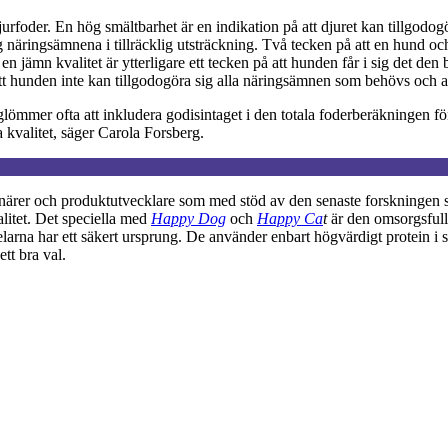
rfoder. En hög smältbarhet är en indikation på att djuret kan tillgodog
ig näringsämnena i tillräcklig utsträckning. Två tecken på att en hund och
r en jämn kvalitet är ytterligare ett tecken på att hunden får i sig det 
tt hunden inte kan tillgodogöra sig alla näringsämnen som behövs och at
glömmer ofta att inkludera godisintaget i den totala foderberäkningen f
ra kvalitet, säger Carola Forsberg.
närer och produktutvecklare som med stöd av den senaste forskningen säke
alitet. Det speciella med
Happy Dog
och
Happy Ca
t
är den omsorgsfull
delarna har ett säkert ursprung. De använder enbart högvärdigt protein
tt bra val.