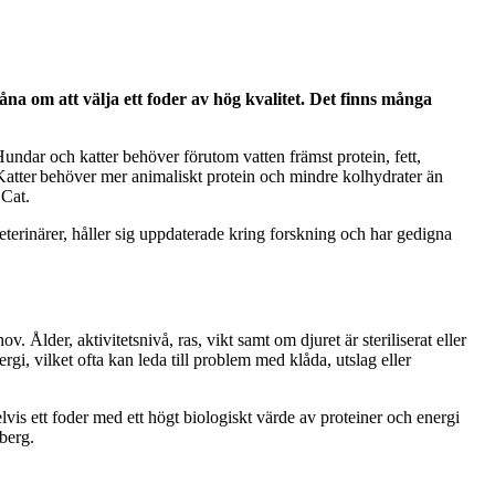
na om att välja ett foder av hög kvalitet. Det finns många
 Hundar och katter behöver förutom vatten främst protein, fett,
. Katter behöver mer animaliskt protein och mindre kolhydrater än
 Cat.
veterinärer, håller sig uppdaterade kring forskning och har gedigna
v. Ålder, aktivitetsnivå, ras, vikt samt om djuret är steriliserat eller
rgi, vilket ofta kan leda till problem med klåda, utslag eller
vis ett foder med ett högt biologiskt värde av proteiner och energi
sberg.