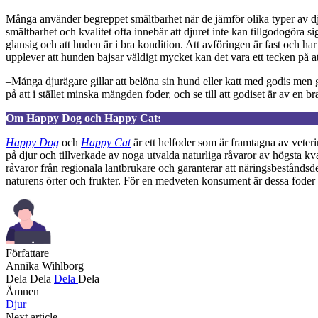
Många använder begreppet smältbarhet när de jämför olika typer av dju
smältbarhet och kvalitet ofta innebär att djuret inte kan tillgodogöra s
glansig och att huden är i bra kondition. Att avföringen är fast och ha
upplever att hunden bajsar väldigt mycket kan det vara ett tecken på a
–Många djurägare gillar att belöna sin hund eller katt med godis men 
på att i stället minska mängden foder, och se till att godiset är av en b
Om Happy Dog och Happy Cat:
Happy Dog
och
Happy Cat
är ett helfoder som är framtagna av veteri
på djur och tillverkade av noga utvalda naturliga råvaror av högsta kv
råvaror från regionala lantbrukare och garanterar att näringsbestånds
naturens örter och frukter. För en medveten konsument är dessa foder e
Författare
Annika Wihlborg
Dela
Dela
Dela
Dela
Ämnen
Djur
Next article