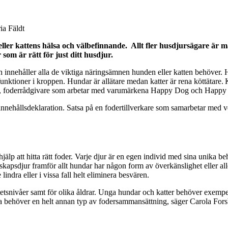
a Fäldt
ler kattens hälsa och välbefinnande. Allt fler husdjursägare är må
 som är rätt för just ditt husdjur.
 och innehåller alla de viktiga näringsämnen hunden eller katten behöver.
 funktioner i kroppen. Hundar är allätare medan katter är rena köttätare
rg, foderrådgivare som arbetar med varumärkena Happy Dog och Happy
g innehållsdeklaration. Satsa på en fodertillverkare som samarbetar med 
älp att hitta rätt foder. Varje djur är en egen individ med sina unika beho
llskapsdjur framför allt hundar har någon form av överkänslighet eller alle
ndra eller i vissa fall helt eliminera besvären.
etsnivåer samt för olika åldrar. Unga hundar och katter behöver exempel
tiga behöver en helt annan typ av fodersammansättning, säger Carola For