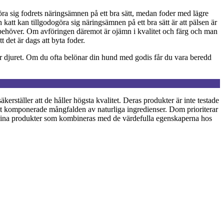
öra sig fodrets näringsämnen på ett bra sätt, medan foder med lägre
 katt kan tillgodogöra sig näringsämnen på ett bra sätt är att pälsen är
den behöver. Om avföringen däremot är ojämn i kvalitet och färg och man
t det är dags att byta foder.
ör djuret. Om du ofta belönar din hund med godis får du vara beredd
rställer att de håller högsta kvalitet. Deras produkter är inte testade
t komponerade mångfalden av naturliga ingredienser. Dom prioriterar
 i sina produkter som kombineras med de värdefulla egenskaperna hos