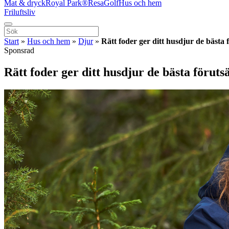
Mat & dryck
Royal Park®
Resa
Golf
Hus och hem
Friluftsliv
Start
»
Hus och hem
»
Djur
»
Rätt foder ger ditt husdjur de bästa 
Sponsrad
Rätt foder ger ditt husdjur de bästa föruts