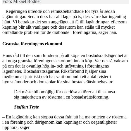
Foto: Mikael Bodner
– Regeringen utredde och remissbehandlade för fyra år sedan
lagändringar. Sedan dess har allt lagts på is, dessvärre har ingenting
hänt. Vi betraktar det som angeläget att få till lagändringar, eftersom
kapning blir allt vanligare och dessutom kan ställa till mycket
omfattande problem för de drabbade i föreningarna, säger han.
Granska föreningens ekonomi
Hans råd till den som funderar på att köpa en bostadsrättslägenhet är
att noga granska föreningens ekonomi innan köp. Var också vaksam
på om det är ovanligt hög in- och utflyttning i föreningens
lägenheter. Bostadsrättsägarnas Riksförbund hjälper sina
medlemmar juridiskt och har varit ombud i ett antal tvister i
hyresnämnder och domstolar för sina bostadsrättsinnehavare.
Det måste bli omöjligt för oseriösa aktörer att tillskansa
sig majoriteten av rösterna i en bostadsrättsförening.
Staffan Teste
– En lagändring kan stoppa dessa från att ha majoriteten av rösterna
i en förening och därigenom kan kapningar och oegentligheter
upphöra, säger