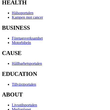
HEALTH
Hälsoportalen
Kampen mot cancer
BUSINESS
Företagsverksamhet
Motorbibeln
CAUSE
Hållbarhetsportalen
EDUCATION
Tillväxtportalen
ABOUT
Livsstilsportalen
Mediaplanet