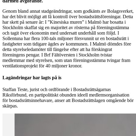
därmed avgörande.
Genom bland annat stadgeändringar, som godkänts av Bolagsverket,
har det blivit möjligt att få kontroll över bostadsrättsföreningar. Detta
har skett på senare år: I ”Kinesiska muren” i Malmö har bosatta i
Stockholm skaffat sig en majoritet av rösterna på föreningsstämma
och tagit över ekonomin med undersatt underhåll som följd. I
Sollentuna har flera 100-tals miljoner försvunnit ur en bostadsrätt i
fastigheter som tidigare ägdes av kommunen. I Malmö dömdes före
detta styrelseledamöter till fängelse efter att ha förskingrat
föreningens pengar. I Brf Fältöversten i Stockholm tvistar
medlemmar med styrelsen, som utan föreningsstämma tvingar fram
ventilationsprojekt för 40 miljoner kronor.
Lagändringar har lagts på is
Staffan Teste, jurist och ordförande i Bostadsrättsägarnas
Riksförbund, en partipolitiskt obunden ideell medlemsorganisation
för bostadsrättsinnehavare, anser att Bostadsrättslagen omgående bör
skärpas.