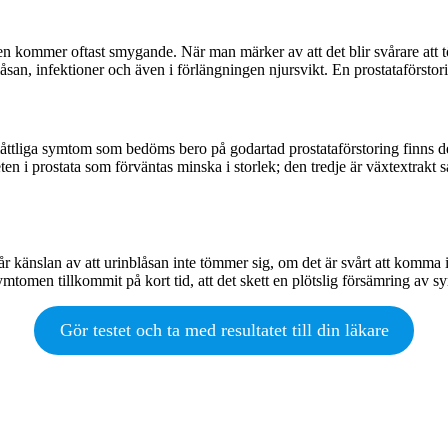
omen kommer oftast smygande. När man märker av att det blir svårare att 
san, infektioner och även i förlängningen njursvikt. En prostataförstor
åttliga symtom som bedöms bero på godartad prostataförstoring finns det
eten i prostata som förväntas minska i storlek; den tredje är växtextra
år känslan av att urinblåsan inte tömmer sig, om det är svårt att komma
mtomen tillkommit på kort tid, att det skett en plötslig försämring av s
Gör testet och ta med resultatet till din läkare