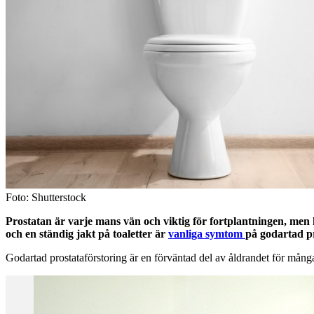
Foto: Shutterstock
Prostatan är varje mans vän och viktig för fortplantningen, men k
och en ständig jakt på toaletter är
vanliga symtom
på godartad pr
Godartad prostataförstoring är en förväntad del av åldrandet för mån