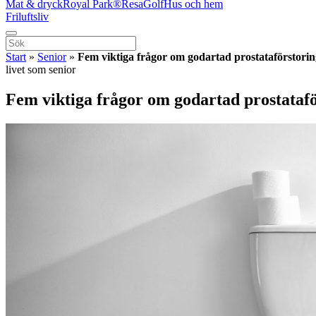
Mat & dryck
Royal Park®
Resa
Golf
Hus och hem
Friluftsliv
Start
»
Senior
»
Fem viktiga frågor om godartad prostataförstorin
livet som senior
Fem viktiga frågor om godartad prostataf