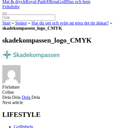
Mat & dryck
Royal Park®
Resa
Golf
Hus och hem
Friluftsliv
Start
»
Senior
»
Har du ont och svårt att göra det du älskar?
»
skadekompassen_logo_CMYK
skadekompassen_logo_CMYK
Författare
Celine
Dela
Dela
Dela
Dela
Next article
LIFESTYLE
Grillbibeln