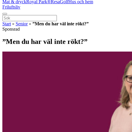
Mat & dryck
Royal Park®
Resa
Golf
Hus och hem
Friluftsliv
Start
»
Senior
»
”Men du har väl inte rökt?”
Sponsrad
”Men du har väl inte rökt?”