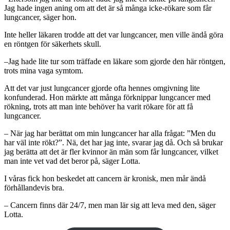
Jag hade ingen aning om att det är så många icke-rökare som får
lungcancer, säger hon.
Inte heller läkaren trodde att det var lungcancer, men ville ändå göra
en röntgen för säkerhets skull.
–Jag hade lite tur som träffade en läkare som gjorde den här röntgen,
trots mina vaga symtom.
Att det var just lungcancer gjorde ofta hennes omgivning lite
konfunderad. Hon märkte att många förknippar lungcancer med
rökning, trots att man inte behöver ha varit rökare för att få
lungcancer.
– När jag har berättat om min lungcancer har alla frågat: ”Men du
har väl inte rökt?”. Nä, det har jag inte, svarar jag då. Och så brukar
jag berätta att det är fler kvinnor än män som får lungcancer, vilket
man inte vet vad det beror på, säger Lotta.
I våras fick hon beskedet att cancern är kronisk, men mår ändå
förhållandevis bra.
– Cancern finns där 24/7, men man lär sig att leva med den, säger
Lotta.