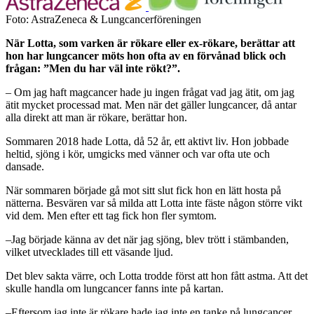
Foto: AstraZeneca & Lungcancerföreningen
När Lotta, som varken är rökare eller ex-rökare, berättar att
hon har lungcancer möts hon ofta av en förvånad blick och
frågan: ”Men du har väl inte rökt?”.
– Om jag haft magcancer hade ju ingen frågat vad jag ätit, om jag
ätit mycket processad mat. Men när det gäller lungcancer, då antar
alla direkt att man är rökare, berättar hon.
Sommaren 2018 hade Lotta, då 52 år, ett aktivt liv. Hon jobbade
heltid, sjöng i kör, umgicks med vänner och var ofta ute och
dansade.
När sommaren började gå mot sitt slut fick hon en lätt hosta på
nätterna. Besvären var så milda att Lotta inte fäste någon större vikt
vid dem. Men efter ett tag fick hon fler symtom.
–Jag började känna av det när jag sjöng, blev trött i stämbanden,
vilket utvecklades till ett väsande ljud.
Det blev sakta värre, och Lotta trodde först att hon fått astma. Att det
skulle handla om lungcancer fanns inte på kartan.
–Eftersom jag inte är rökare hade jag inte en tanke på lungcancer.