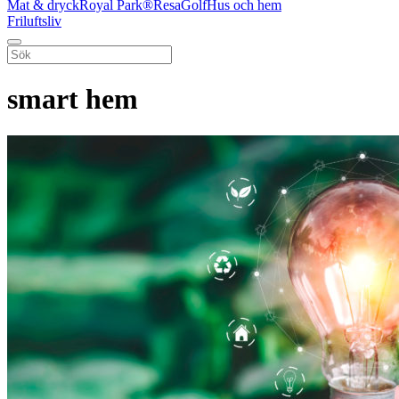
Mat & dryck
Royal Park®
Resa
Golf
Hus och hem
Friluftsliv
smart hem