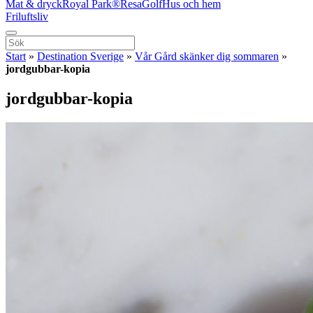
Mat & dryck
Royal Park®
Resa
Golf
Hus och hem
Friluftsliv
Start
»
Destination Sverige
»
Vår Gård skänker dig sommaren
»
jordgubbar-kopia
jordgubbar-kopia