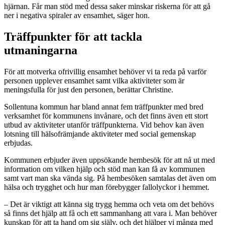
hjärnan. Får man stöd med dessa saker minskar riskerna för att gå
ner i negativa spiraler av ensamhet, säger hon.
Träffpunkter för att tackla
utmaningarna
För att motverka ofrivillig ensamhet behöver vi ta reda på varför
personen upplever ensamhet samt vilka aktiviteter som är
meningsfulla för just den personen, berättar Christine.
Sollentuna kommun har bland annat fem träffpunkter med bred
verksamhet för kommunens invånare, och det finns även ett stort
utbud av aktiviteter utanför träffpunkterna. Vid behov kan även
lotsning till hälsofrämjande aktiviteter med social gemenskap
erbjudas.
Kommunen erbjuder även uppsökande hembesök för att nå ut med
information om vilken hjälp och stöd man kan få av kommunen
samt vart man ska vända sig. På hembesöken samtalas det även om
hälsa och trygghet och hur man förebygger fallolyckor i hemmet.
– Det är viktigt att känna sig trygg hemma och veta om det behövs
så finns det hjälp att få och ett sammanhang att vara i. Man behöver
kunskap för att ta hand om sig själv, och det hjälper vi många med