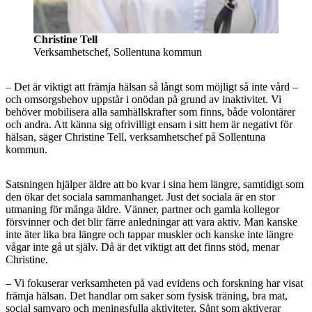
Christine Tell
Verksamhetschef, Sollentuna kommun
– Det är viktigt att främja hälsan så långt som möjligt så inte vård –
och omsorgsbehov uppstår i onödan på grund av inaktivitet. Vi
behöver mobilisera alla samhällskrafter som finns, både volontärer
och andra. Att känna sig ofrivilligt ensam i sitt hem är negativt för
hälsan, säger Christine Tell, verksamhetschef på Sollentuna
kommun.
Satsningen hjälper äldre att bo kvar i sina hem längre, samtidigt som
den ökar det sociala sammanhanget. Just det sociala är en stor
utmaning för många äldre. Vänner, partner och gamla kollegor
försvinner och det blir färre anledningar att vara aktiv. Man kanske
inte äter lika bra längre och tappar muskler och kanske inte längre
vågar inte gå ut själv. Då är det viktigt att det finns stöd, menar
Christine.
– Vi fokuserar verksamheten på vad evidens och forskning har visat
främja hälsan. Det handlar om saker som fysisk träning, bra mat,
social samvaro och meningsfulla aktiviteter. Sånt som aktiverar