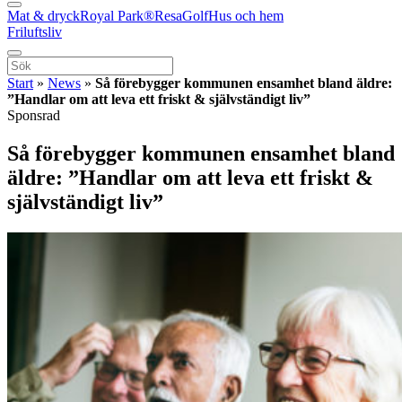
Mat & dryck
Royal Park®
Resa
Golf
Hus och hem
Friluftsliv
Start
»
News
»
Så förebygger kommunen ensamhet bland äldre:
”Handlar om att leva ett friskt & självständigt liv”
Sponsrad
Så förebygger kommunen ensamhet bland
äldre: ”Handlar om att leva ett friskt &
självständigt liv”