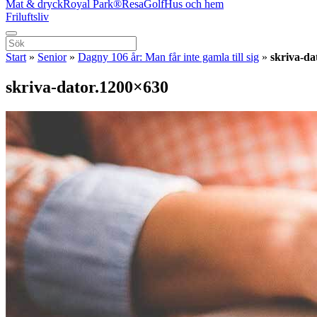
Mat & dryck
Royal Park®
Resa
Golf
Hus och hem
Friluftsliv
Start
»
Senior
»
Dagny 106 år: Man får inte gamla till sig
»
skriva-da
skriva-dator.1200×630