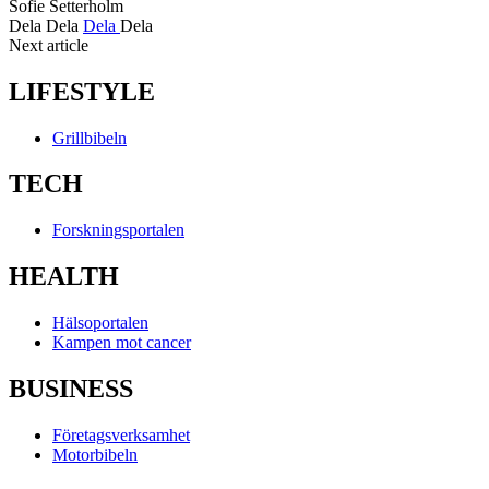
Sofie Setterholm
Dela
Dela
Dela
Dela
Next article
LIFESTYLE
Grillbibeln
TECH
Forskningsportalen
HEALTH
Hälsoportalen
Kampen mot cancer
BUSINESS
Företagsverksamhet
Motorbibeln