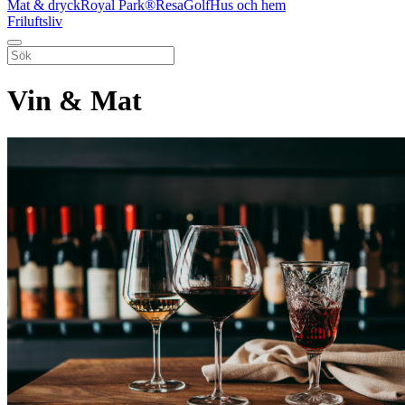
Mat & dryck
Royal Park®
Resa
Golf
Hus och hem
Friluftsliv
Vin & Mat