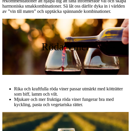
rekommendationer att hjälpa dig att fatta informerade val och skapa
harmoniska smakkombinationer. Så låt oss därför dyka in i världen
av ”vin till maten” och upptäcka spännande kombinationer.
Röda Viner
Rika och kraftfulla röda viner passar utmärkt med kötträtter
som biff, lamm och vilt.
Mjukare och mer fruktiga röda viner fungerar bra med
kyckling, pasta och vegetariska rätter.