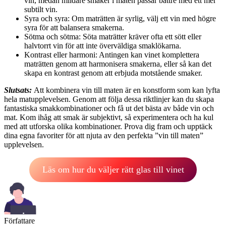
vin, medan mildare smaker i maten passar bättre med ett mer
subtilt vin.
Syra och syra: Om maträtten är syrlig, välj ett vin med högre
syra för att balansera smakerna.
Sötma och sötma: Söta maträtter kräver ofta ett sött eller
halvtorrt vin för att inte överväldiga smaklökarna.
Kontrast eller harmoni: Antingen kan vinet komplettera
maträtten genom att harmonisera smakerna, eller så kan det
skapa en kontrast genom att erbjuda motstående smaker.
Slutsats:
Att kombinera vin till maten är en konstform som kan lyfta
hela matupplevelsen. Genom att följa dessa riktlinjer kan du skapa
fantastiska smakkombinationer och få ut det bästa av både vin och
mat. Kom ihåg att smak är subjektivt, så experimentera och ha kul
med att utforska olika kombinationer. Prova dig fram och upptäck
dina egna favoriter för att njuta av den perfekta ”vin till maten”
upplevelsen.
Läs om hur du väljer rätt glas till vinet
Författare